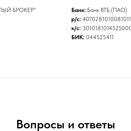
ЛЫЙ БРОКЕР"
Банк:
Банк ВТБ (ПАО)
р/с:
407028101008101
к/с:
3010181014525000
БИК:
044525411
Вопросы и ответы