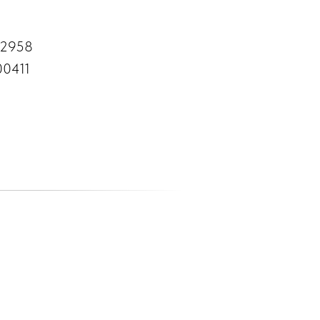
12958
0411