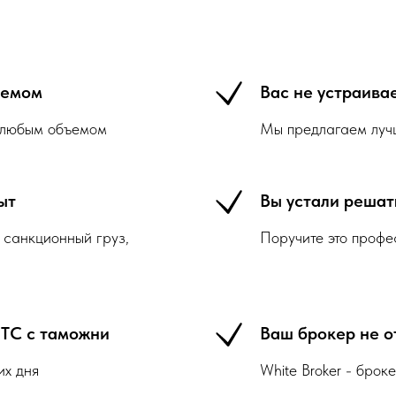
ъемом
Вас не устраивае
с любым объемом
Мы предлагаем лучш
ыт
Вы устали реша
 санкционный груз,
Поручите это профе
 ТС с таможни
Ваш брокер не о
их дня
White Broker - брок